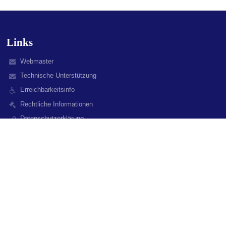
Links
Webmaster
Technische Unterstützung
Erreichbarkeitsinfo
Rechtliche Informationen
Datenschutzerklärung
Impressum
Sitemap
Über uns
Kontakt
Aktuelles
Kontakt