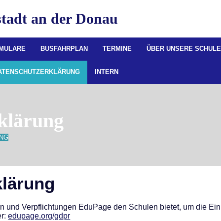
tadt an der Donau
RMULARE
BUSFAHRPLAN
TERMINE
ÜBER UNSERE SCHUL
ATENSCHUTZERKLÄRUNG
INTERN
klärung
NG
rklärung
klärung
 und Verpflichtungen EduPage den Schulen bietet, um die E
er:
edupage.org/gdpr