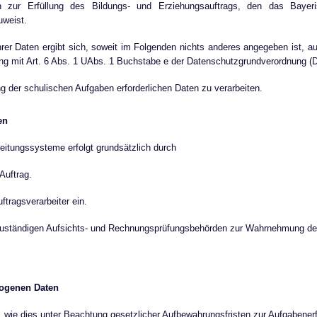
n zur Erfüllung des Bildungs- und Erziehungsauftrags, den das Baye
uweist.
hrer Daten ergibt sich, soweit im Folgenden nichts anderes angegeben ist, 
ung mit Art. 6 Abs. 1 UAbs. 1 Buchstabe e der Datenschutzgrundverordnung 
ng der schulischen Aufgaben erforderlichen Daten zu verarbeiten.
en
eitungssysteme erfolgt grundsätzlich durch
Auftrag.
ftragsverarbeiter ein.
zuständigen Aufsichts- und Rechnungsprüfungsbehörden zur Wahrnehmung der je
zogenen Daten
 wie dies unter Beachtung gesetzlicher Aufbewahrungsfristen zur Aufgabenerfül