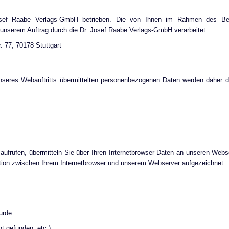
sef Raabe Verlags-GmbH betrieben. Die von Ihnen im Rahmen des Besu
nserem Auftrag durch die Dr. Josef Raabe Verlags-GmbH verarbeitet.
. 77, 70178 Stuttgart
res Webauftritts übermittelten personenbezogenen Daten werden daher du
 aufrufen, übermitteln Sie über Ihren Internetbrowser Daten an unseren Web
tion zwischen Ihrem Internetbrowser und unserem Webserver aufgezeichnet:
wurde
ht gefunden, etc.)