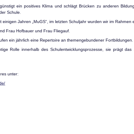
ünstigt ein positives Klima und schlägt Brücken zu anderen Bildungs
der Schule.
t einigen Jahren „MuGS“, im letzten Schuljahr wurden wir im Rahmen ein
nd Frau Hofbauer und Frau Fliegauf.
aufen ein jährlich eine Repertoire an themengebundener Fortbildungen.
htige Rolle innerhalb des Schulentwicklungsprozesse, sie prägt das
eres unter:
de/