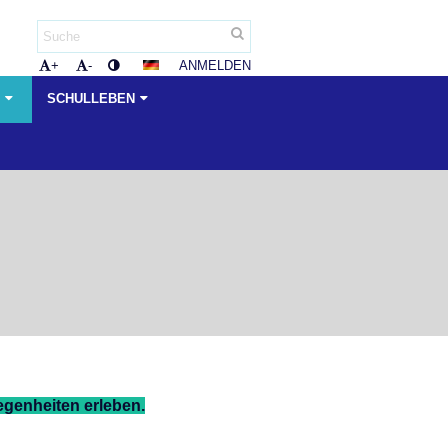
ANMELDEN
+
-
E
SCHULLEBEN
genheiten erleben.