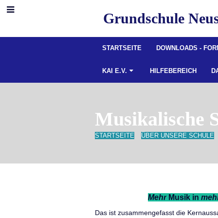
Grundschule Neus
STARTSEITE
DOWNLOADS - FO
KAI E.V.
HILFEBEREICH
D
Musikalische 
STARTSEITE
ÜBER UNSERE SCHULE
Musikalische
Mehr
Musik in
meh
Schule
Das ist zusammengefasst die Kernauss