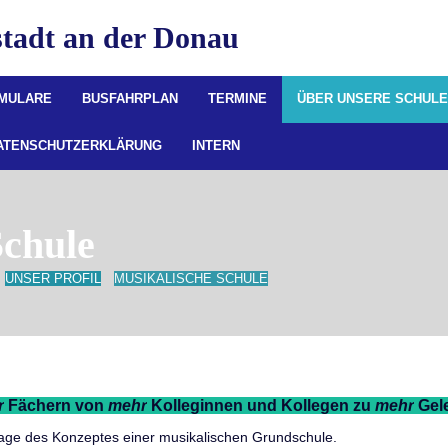
tadt an der Donau
RMULARE
BUSFAHRPLAN
TERMINE
ÜBER UNSERE SCHUL
ATENSCHUTZERKLÄRUNG
INTERN
Schule
UNSER PROFIL
MUSIKALISCHE SCHULE
r
Fächern von
mehr
Kolleginnen und Kollegen zu
mehr
Gele
age des Konzeptes einer musikalischen Grundschule.