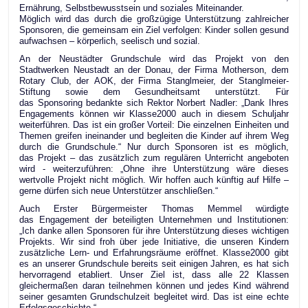
Ernährung, Selbstbewusstsein und soziales Miteinander.
Möglich wird das durch die großzügige Unterstützung zahlreicher
Sponsoren, die gemeinsam ein Ziel verfolgen: Kinder sollen gesund
aufwachsen – körperlich, seelisch und sozial.
An der Neustädter Grundschule wird das Projekt von den
Stadtwerken Neustadt an der Donau, der Firma Motherson, dem
Rotary Club, der AOK, der Firma Stanglmeier, der Stanglmeier-
Stiftung sowie dem Gesundheitsamt unterstützt. Für
das Sponsoring bedankte sich Rektor Norbert Nadler: „Dank Ihres
Engagements können wir Klasse2000 auch in diesem Schuljahr
weiterführen. Das ist ein großer Vorteil: Die einzelnen Einheiten und
Themen greifen ineinander und begleiten die Kinder auf ihrem Weg
durch die Grundschule.“ Nur durch Sponsoren ist es möglich,
das Projekt – das zusätzlich zum regulären Unterricht angeboten
wird - weiterzuführen: „Ohne ihre Unterstützung wäre dieses
wertvolle Projekt nicht möglich. Wir hoffen auch künftig auf Hilfe –
gerne dürfen sich neue Unterstützer anschließen.“
Auch Erster Bürgermeister Thomas Memmel würdigte
das Engagement der beteiligten Unternehmen und Institutionen:
„Ich danke allen Sponsoren für ihre Unterstützung dieses wichtigen
Projekts. Wir sind froh über jede Initiative, die unseren Kindern
zusätzliche Lern- und Erfahrungsräume eröffnet. Klasse2000 gibt
es an unserer Grundschule bereits seit einigen Jahren, es hat sich
hervorragend etabliert. Unser Ziel ist, dass alle 22 Klassen
gleichermaßen daran teilnehmen können und jedes Kind während
seiner gesamten Grundschulzeit begleitet wird. Das ist eine echte
Erfolgsgeschichte.“