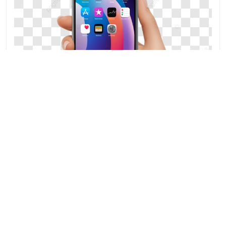
Liebe Smartphone-Nutzer,
Sie können die aktuellen Stunden- und Vertretungspläne auch auf
Ihrem Handy anzeigen lassen und werden zeitnah über Änderungen
informiert. Laden Sie sich dazu die App im Playstore/ Apple-Store
herunter (kompatibel für iOs und Android Betriebssysteme).
Für mehr Info Klicken Sie
hier
.