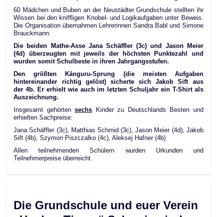
60 Mädchen und Buben an der Neustädter Grundschule stellten ihr
Wissen bei den kniffligen Knobel- und Logikaufgaben unter Beweis.
Die Organisation übernahmen Lehrerinnen Sandra Babl und Simone
Brauckmann.
Die beiden Mathe-Asse Jana Schäffler (3c) und Jason Meier
(4d) überzeugten mit jeweils der höchsten Punktezahl und
wurden somit Schulbeste in ihren Jahrgangsstufen.
Den größten Känguru-Sprung (die meisten Aufgaben
hintereinander richtig gelöst) sicherte sich Jakob Sift aus
der 4b. Er erhielt wie auch im letzten Schuljahr ein T-Shirt als
Auszeichnung.
Insgesamt gehörten
sechs
Kinder zu Deutschlands Besten und
erhielten Sachpreise:
Jana Schäffler (3c), Matthias Schmid (3c), Jason Meier (4d), Jakob
Sift (4b), Szymon Piszczalko (4c), Aleksej Hafner (4b)
Allen teilnehmenden Schülern wurden Urkunden und
Teilnehmerpreise überreicht.
Die Grundschule und euer Verein